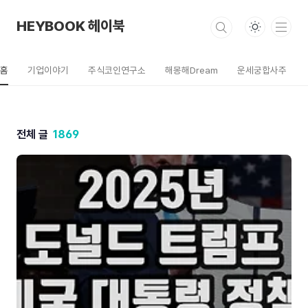
본문 바로가기
HEYBOOK 헤이북
홈
기업이야기
주식코인연구소
해몽해Dream
운세궁합사주
전체 글
1869