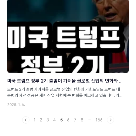
생각을 해보셨나요?“AI가 이렇게 중요한 시대에, 어떤 기업이 이 시장을
주도하고 있을까?”그 답은 바로 엔비디아입니다.AI 컴퓨팅의 심장을 만
들어낸 이 기업은 기술 발전과 투자 잠재력 모두에서 강력한 경쟁력을 자
랑합니다.이번 포스팅에서는 엔비디아의 최근 성과와 미래 방향, 그리고
우리가 주목해야 할 기술과 시장 기회를 이야기해 보겠습니다. 엔비디
아..
미국 트럼프 정부 2기 출범이 가져올 글로벌 산업의 변화와 기회
트럼프 2기 출범이 가져올 글로벌 산업의 변화와 기회도널드 트럼프 대
통령의 재선 성공은 세계 산업 지형에 큰 변화를 예고하고 있습니다. 기
업 중심의 정책과 "미국 우선주의" 전략은 기회와 도전 과제를 동시에 제
2025. 1. 6.
시하며, 특히 미국 기업들이 변화의 중심에 설 것으로 보입니다. 지정학
적 긴장이 고조될 가능성도 있지만, 혁신적인 프로젝트, 협력 전략, 특정
산업의 경제적 재도약 등 긍정적인 전망도 존재합니다. 무역, 기술, 미국
1
2
3
4
5
6
7
8
···
156
기업가들과의 협력을 중심으로 산업 변화를 자세히 살펴보겠습니다.트
럼프의 산업 비전 핵심 전략“미국 우선주의”의 강화트럼프 2기에서는 제