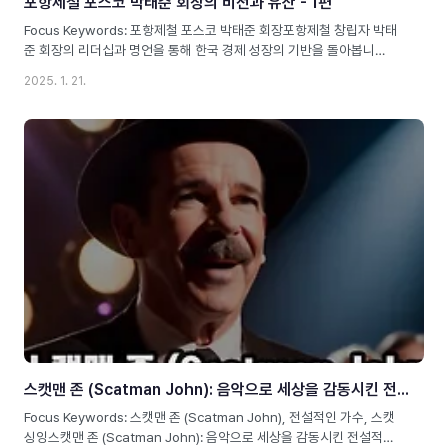
포항제철 포스코 박태준 회장의 비전과 유산 - 1편
Focus Keywords: 포항제철 포스코 박태준 회장포항제철 창립자 박태
준 회장의 리더십과 명언을 통해 한국 경제 성장의 기반을 돌아봅니
다. 포항제철 포스코 박태준 회장의 비전과 유산포스코의 창립자, 박태준
2025. 1. 21.
회장의 혁신적인 여정 포항제철(현재의 포스코)의 역사는 곧 박태준 회장
의 비전, 끈기, 그리고 리더십의 결정체입니다. 그는 한국 철강 산업의 아
버지로 불리며, 자본도 기술도 없던 시절에 대한민국 경제 발전의 기틀을
마련한 인물입니다. 이번 포스팅에서는 박태준 회장의 생애와 업적, 그의
철학, 명언들을 통해 포항제철 설립이 한국과 세계 철강산업에 끼친 영향
을 탐구해 보겠습니다.박태준 회장의 초기 생애: 철강인의 길을 걷다박태
준은 1927년 11월 14일 경상북도 영일군(현재 포항시)에서 태어났습니
다..
스캣맨 존 (Scatman John): 음악으로 세상을 감동시킨 전설적인 이야기
Focus Keywords: 스캣맨 존 (Scatman John), 전설적인 가수, 스캣
싱잉스캣맨 존 (Scatman John): 음악으로 세상을 감동시킨 전설적인