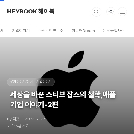
본문 바로가기
HEYBOOK 헤이북
홈
기업이야기
주식코인연구소
해몽해Dream
운세궁합사주
경제이야기/돈버는 기업이야기
세상을 바꾼 스티브 잡스의 철학,애플
기업 이야기-2편
by 다욧
2023. 7. 29.
약 6분 소요