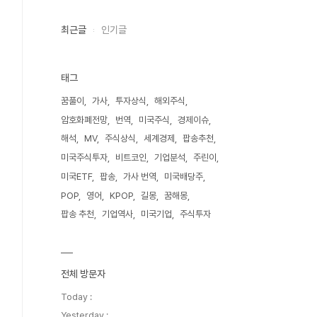
최근글
인기글
태그
꿈풀이
가사
투자상식
해외주식
암호화폐전망
번역
미국주식
경제이슈
해석
MV
주식상식
세계경제
팝송추천
미국주식투자
비트코인
기업분석
주린이
미국ETF
팝송
가사 번역
미국배당주
POP
영어
KPOP
길몽
꿈해몽
팝송 추천
기업역사
미국기업
주식투자
전체 방문자
Today :
Yesterday :