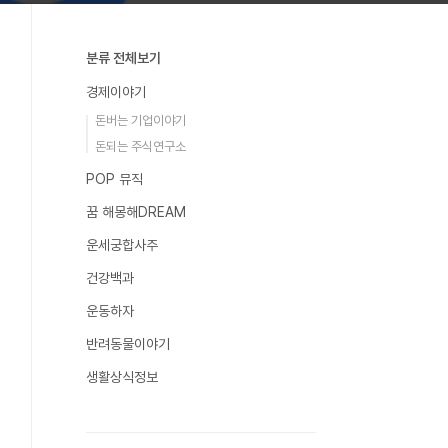
분류 전체보기
경제이야기
돈버는 기업이야기
돈되는 주식연구소
POP 뮤직
꿈 해몽해DREAM
운세궁합사주
건강백과
운동하자
반려동물이야기
생활상식정보