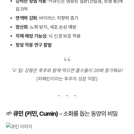
강력한 항염 작용
: 커큐민은 염증성 질환(관절염, 장염 등)에
효과적
면역력 강화
: 바이러스 저항력 증가
항산화
: 노화 방지, 세포 손상 예방
치매 예방 가능성
: 뇌 신경 보호 작용
항암 작용 연구 활발
💡
팁: 강황은 후추와 함께 먹으면 흡수율이 20배 증가해요!
(피페린이라는 후추의 성분 덕분)
🌱
큐민 (커민, Cumin)
– 소화를 돕는 동양의 비밀