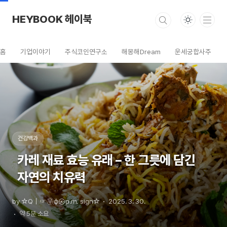
본문 바로가기
HEYBOOK 헤이북
홈
기업이야기
주식코인연구소
해몽해Dream
운세궁합사주
건강백과
카레 재료 효능 유래 – 한 그릇에 담긴
자연의 치유력
by ☆Q｜☞㉾ф㉿㏘ sign☆
2025. 3. 30.
약 5분 소요