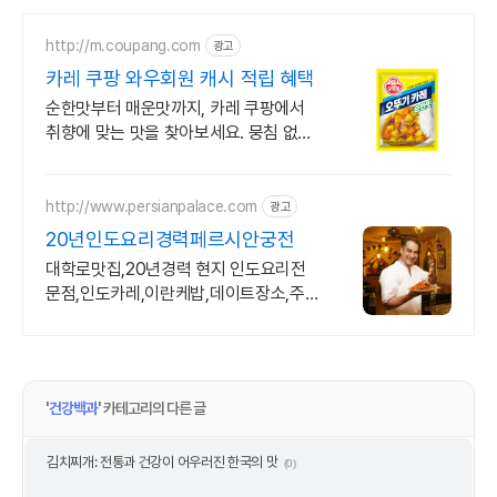
http://m.coupang.com
광고
카레 쿠팡 와우회원 캐시 적립 혜택
순한맛부터 매운맛까지, 카레 쿠팡에서
취향에 맞는 맛을 찾아보세요. 뭉침 없이
사르르 녹아, 카레, 손쉬운 한 끼를 완성
하세요.
http://www.persianpalace.com
광고
20년인도요리경력페르시안궁전
대학로맛집,20년경력 현지 인도요리전
문점,인도카레,이란케밥,데이트장소,주
차가능.
'
건강백과
' 카테고리의 다른 글
김치찌개: 전통과 건강이 어우러진 한국의 맛
(0)