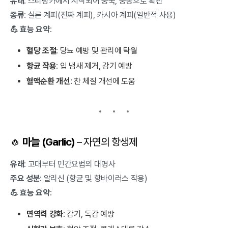
유래
: 스리랑카에서 시작되어 중국, 중동으로 확산
종류
: 실론 계피(진짜 계피), 카시아 계피(일반적 사용)
💪 효능 요약
:
혈당 조절
: 당뇨 예방 및 관리에 탁월
항균 작용
: 입 냄새 제거, 감기 예방
혈액순환 개선
: 찬 체질 개선에 도움
🧄
마늘 (Garlic)
– 자연의 항생제
유래
: 고대부터 민간요법의 대명사
주요 성분
: 알리신 (항균 및 항바이러스 작용)
💪 효능 요약
:
면역력 강화
: 감기, 독감 예방