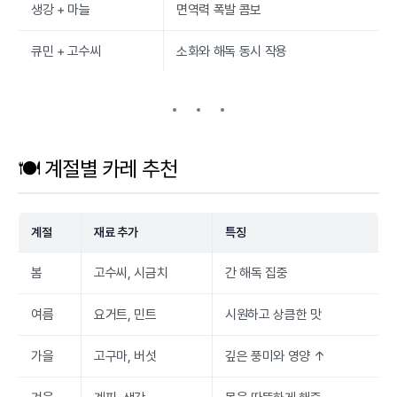
생강 + 마늘
면역력 폭발 콤보
큐민 + 고수씨
소화와 해독 동시 작용
🍽️ 계절별 카레 추천
계절
재료 추가
특징
봄
고수씨, 시금치
간 해독 집중
여름
요거트, 민트
시원하고 상큼한 맛
가을
고구마, 버섯
깊은 풍미와 영양 ↑