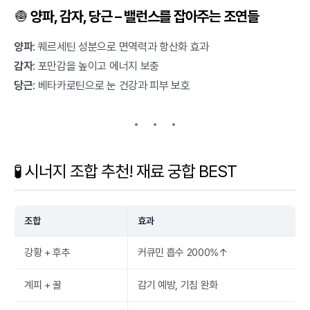
🧅
양파, 감자, 당근 – 밸런스를 잡아주는 조연들
양파
: 퀘르세틴 성분으로 면역력과 항산화 효과
감자
: 포만감을 높이고 에너지 보충
당근
: 베타카로틴으로 눈 건강과 피부 보호
🧪 시너지 조합 추천! 재료 궁합 BEST
조합
효과
강황 + 후추
커큐민 흡수 2000%↑
계피 + 꿀
감기 예방, 기침 완화