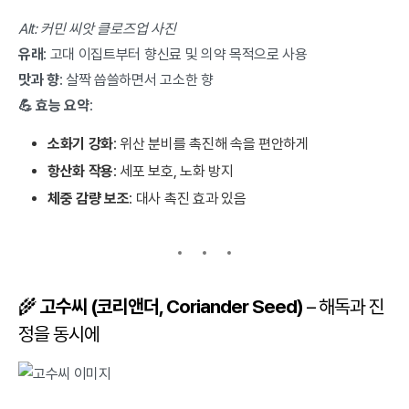
Alt: 커민 씨앗 클로즈업 사진
유래
: 고대 이집트부터 향신료 및 의약 목적으로 사용
맛과 향
: 살짝 씁쓸하면서 고소한 향
💪 효능 요약
:
소화기 강화
: 위산 분비를 촉진해 속을 편안하게
항산화 작용
: 세포 보호, 노화 방지
체중 감량 보조
: 대사 촉진 효과 있음
🌾
고수씨 (코리앤더, Coriander Seed)
– 해독과 진
정을 동시에