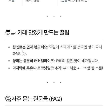
겨울
계피, 생강
몸을 따뜻하게 해줌
🧑‍🍳 카레 맛있게 만드는 꿀팁
향신료는 먼저 볶으세요
: 오일에 스파이스를 볶으면 향이 극대
화됩니다.
양파는 충분히 캐러멜라이즈
: 카레의 깊은 맛이 배가됩니다.
마지막에 우유나 코코넛밀크 추가
: 부드러움 + 고소함 한 스푼!
🤔 자주 묻는 질문들 (FAQ)