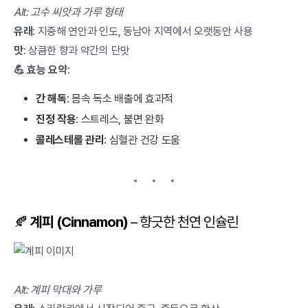
Alt: 고수 씨앗과 가루 형태
유래
: 지중해 연안과 인도, 동남아 지역에서 오랫동안 사용
맛
: 상큼한 향과 약간의 단맛
💪 효능 요약
:
간 해독
: 몸속 독소 배출에 효과적
진정 작용
: 스트레스, 불면 완화
콜레스테롤 관리
: 심혈관 건강 도움
🍂
계피 (Cinnamon)
– 향긋한 천연 인슐린
Alt: 계피 막대와 가루