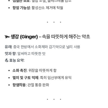
심혈관 보호
: 혈압 조절, 콜레스테롤 감소
항암 가능성
: 활성산소 제거에 탁월
🫚
생강 (Ginger)
– 속을 따뜻하게 해주는 약초
유래
: 중국 한방에서 소화제와 감기약으로 널리 사용
맛과 향
: 알싸하고 따뜻한 맛
💪 효능 요약
:
소화 촉진
: 위장을 따뜻하게 함
멀미 및 구토 억제
: 특히 임산부에게 유익
항염작용
: 관절 통증 완화