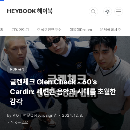
본문 바로가기
HEYBOOK 헤이북
홈
기업이야기
주식코인연구소
해몽해Dream
운세궁합사주
POP 뮤직
글렌체크 Glen Check - 60's
Cardin: 세련된 음악과 시대를 초월한
감각
by ☆Q｜☞㉾ф㉿㏘ sign☆
2024. 12. 8.
약 6분 소요