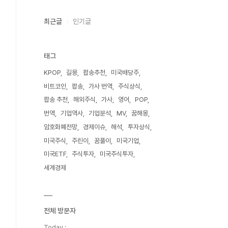
최근글
인기글
태그
KPOP
길몽
팝송추천
미국배당주
비트코인
팝송
가사 번역
주식상식
팝송 추천
해외주식
가사
영어
POP
번역
기업역사
기업분석
MV
꿈해몽
암호화폐전망
경제이슈
해석
투자상식
미국주식
주린이
꿈풀이
미국기업
미국ETF
주식투자
미국주식투자
세계경제
전체 방문자
Today :