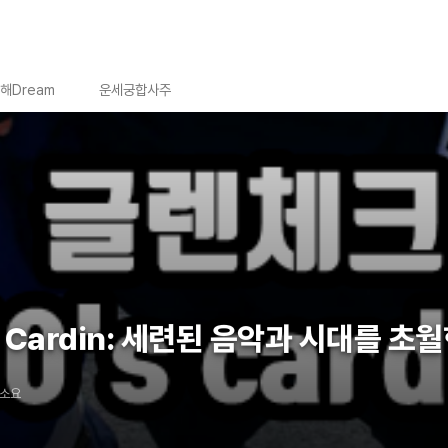
해Dream
운세궁합사주
's Cardin: 세련된 음악과 시대를 초
 소요