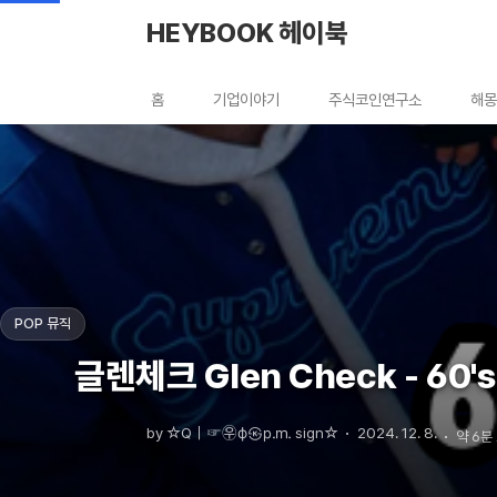
본문 바로가기
HEYBOOK 헤이북
홈
기업이야기
주식코인연구소
해몽
POP 뮤직
글렌체크 Glen Check - 60
by ☆Q｜☞㉾ф㉿㏘ sign☆
2024. 12. 8.
약 6분