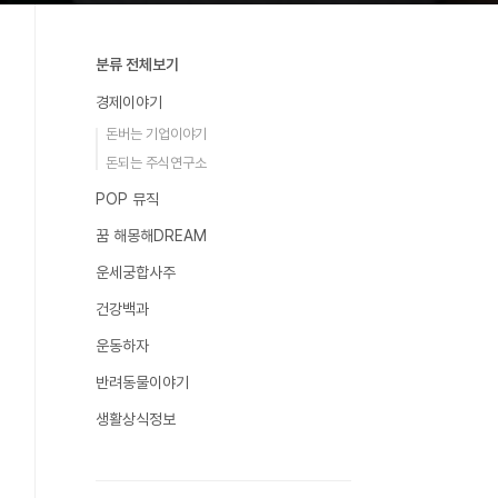
분류 전체보기
경제이야기
돈버는 기업이야기
돈되는 주식연구소
POP 뮤직
꿈 해몽해DREAM
운세궁합사주
건강백과
운동하자
반려동물이야기
생활상식정보