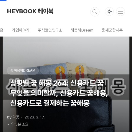
본문 바로가기
HEYBOOK 헤이북
홈
기업이야기
주식코인연구소
해몽해Dream
운세궁합사주
꿈 해몽해DREAM
상황별 꿈 해몽 264: 신용카드 꿈
무엇을 의미할까, 신용카드 꿈해몽,
신용카드로 결제하는 꿈해몽
by 다욧
2023. 3. 17.
약 5분 소요