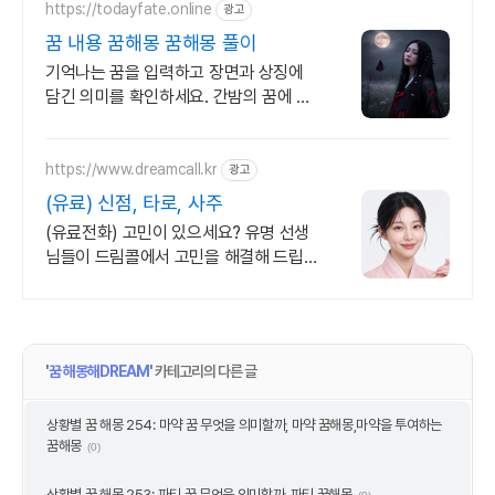
https://todayfate.online
광고
꿈 내용 꿈해몽 꿈해몽 풀이
기억나는 꿈을 입력하고 장면과 상징에
담긴 의미를 확인하세요. 간밤의 꿈에 담
긴 상징과 흐름을 하나씩 풀이
https://www.dreamcall.kr
광고
(유료) 신점, 타로, 사주
(유료전화) 고민이 있으세요? 유명 선생
님들이 드림콜에서 고민을 해결해 드립
니다!
'
꿈 해몽해DREAM
' 카테고리의 다른 글
상황별 꿈 해몽 254: 마약 꿈 무엇을 의미할까, 마약 꿈해몽,마약을 투여하는
꿈해몽
(0)
상황별 꿈 해몽 253: 파티 꿈 무엇을 의미할까, 파티 꿈해몽