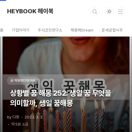
본문 바로가기
HEYBOOK 헤이북
홈
기업이야기
주식코인연구소
해몽해Dream
운세궁합사주
꿈 해몽해DREAM
상황별 꿈 해몽 252: 생일 꿈 무엇을
의미할까, 생일 꿈해몽
by 다욧
2023. 3. 3.
약 5분 소요